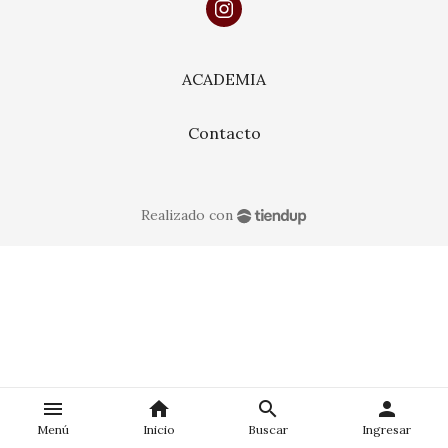
ACADEMIA
Contacto
Realizado con
menu
home
search
person
Menú
Inicio
Buscar
Ingresar