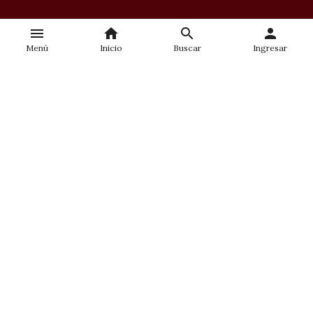
menu
home
search
person
Menú
Inicio
Buscar
Ingresar
ACADEMIA